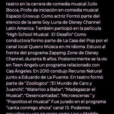
teatro en la carrera de comedia musical Julio
Bocca, Profe de iniciación en comedia musical
Espacio Growup. Como actriz Formó parte del
elenco de la serie Soy Luna de Disney Channel
Latin America. También participó en la película
"High School Musical : El Desafío" Como
conductora formo parte de La Casa del Pop por el
canal local Quiero Música en mi Idioma .Estuvo al
frente del programa Zapping Zone de Disney
Channel, durante 8 años. Posteriormente se la vio
en Teen Angels un programa relacionado con
Casi Ángeles. En 2010 condujo Recurso Natural
junto a Eduardo de La Puente. En teatro formó
parte de "Zooilogico" ,"El Mundo de Caro y
Juanchi", "Waterloo a Bailar", "Madagascar el
Musical", "Desencantadas", “Microescenas “ y
“Popotitos el musical” Fue jurado en el programa
“canta conmigo ahora” canal 13. Podemos
escuchar su voz en series como Live y Maddie,